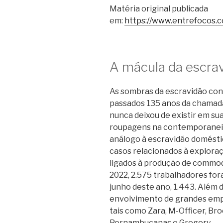
Matéria original publicada
em:
https://www.entrefocos.
A mácula da escravi
As sombras da escravidão con
passados 135 anos da chamada 
nunca deixou de existir em su
roupagens na contemporanei
análogo à escravidão domésti
casos relacionados à exploraç
ligados à produção de commodi
2022, 2.575 trabalhadores for
junho deste ano, 1.443. Além d
envolvimento de grandes empr
tais como Zara, M-Officer, Bro
Pernambucanas e Gregory .