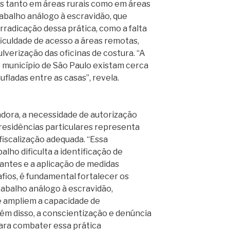
s tanto em áreas rurais como em áreas
abalho análogo à escravidão, que
erradicação dessa prática, como a falta
iculdade de acesso a áreas remotas,
ulverização das oficinas de costura. “A
 município de São Paulo existam cerca
fladas entre as casas”, revela.
dora, a necessidade de autorização
 residências particulares representa
fiscalização adequada. “Essa
alho dificulta a identificação de
antes e a aplicação de medidas
afios, é fundamental fortalecer os
abalho análogo à escravidão,
e ampliem a capacidade de
Além disso, a conscientização e denúncia
para combater essa prática