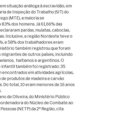
em situação análoga à escravidão, em
ria de Inspeção do Trabalho (SIT) do
ego (MTE), a maioria se
o 83% dos homens. Já 61,66% das
eclararam pardas, mulatas, caboclas,
s. Inclusive, a região Nordeste teve o
%, e 58% dos trabalhadores eram
relatório também registrou que foram
migrantes de outros países, incluindo
uelanos, haitianos e argentinos. O
 infantil também foi registrado: 35
m encontrados em atividades agrícolas,
o de produtos de madeira e carvão
. Do total, 10 eram menores de 16 anos
.
no de Oliveira, do Ministério Público
oordenadora do Núcleo de Combate ao
 Pessoas (NETP) da 2ª Região, cita