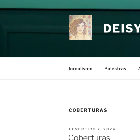
Skip
to
content
DEIS
Jornalismo
Palestras
COBERTURAS
POSTED
FEVEREIRO 7, 2026
ON
Coberturas