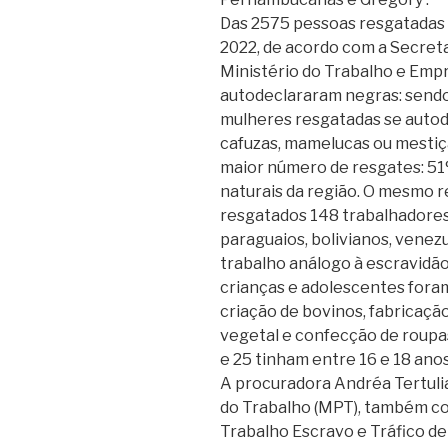
Das 2575 pessoas resgatadas 
2022, de acordo com a Secreta
Ministério do Trabalho e Empr
autodeclararam negras: send
mulheres resgatadas se autod
cafuzas, mamelucas ou mestiça
maior número de resgates: 51
naturais da região. O mesmo 
resgatados 148 trabalhadores 
paraguaios, bolivianos, venez
trabalho análogo à escravidão
crianças e adolescentes fora
criação de bovinos, fabricaçã
vegetal e confecção de roupas
e 25 tinham entre 16 e 18 anos
A procuradora Andréa Tertulia
do Trabalho (MPT), também c
Trabalho Escravo e Tráfico de