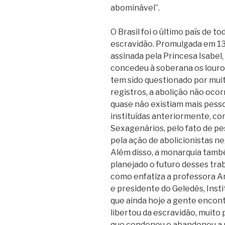
abominável”.
O Brasil foi o último país de to
escravidão. Promulgada em 13 
assinada pela Princesa Isabel, 
concedeu à soberana os louro
tem sido questionado por muit
registros, a abolição não ocor
quase não existiam mais pesso
instituídas anteriormente, com
Sexagenários, pelo fato de p
pela ação de abolicionistas n
Além disso, a monarquia també
planejado o futuro desses tra
como enfatiza a professora A
e presidente do Geledés, Inst
que ainda hoje a gente encontr
libertou da escravidão, muito 
que condenou e abandonou a p