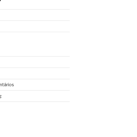
ntários
g