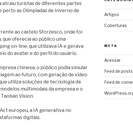
a atraiu turistas de diferentes partes
perto as Olimpíadas de Inverno de
Artigos
Coberturas
frente ao castelo Sforzesco, onde foi
a, que oferecia ao público uma
ng on-line, que utilizava IA e gerava
META
o do avatar e do perfil do usuário.
Acessar
mpresa chinesa, o público podia simular
Feed de posts
iagem ao futuro, com geração de vídeo
ue utiliza soluções de tecnologia da
Feed de come
 modelos multimodais da empresa e o
WordPress.or
 Taobao Vision.
I Act europeu, a IA generativa no
ataformas digit
ais.