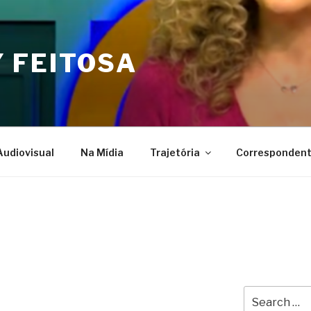
Y FEITOSA
Audiovisual
Na Mídia
Trajetória
Corresponden
Search
for: