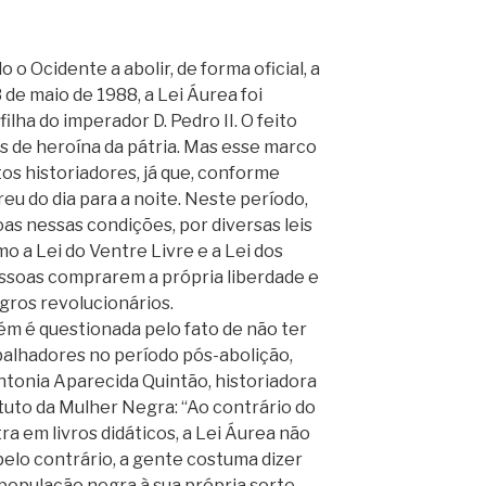
do o Ocidente a abolir, de forma oficial, a
de maio de 1988, a Lei Áurea foi
filha do imperador D. Pedro II. O feito
s de heroína da pátria. Mas esse marco
os historiadores, já que, conforme
reu do dia para a noite. Neste período,
as nessas condições, por diversas leis
o a Lei do Ventre Livre e a Lei dos
essoas comprarem a própria liberdade e
egros revolucionários.
m é questionada pelo fato de não ter
balhadores no período pós-abolição,
ntonia Aparecida Quintão, historiadora
ituto da Mulher Negra: “Ao contrário do
a em livros didáticos, a Lei Áurea não
pelo contrário, a gente costuma dizer
opulação negra à sua própria sorte,