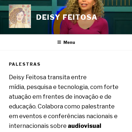
Skip
to
DEISY FEITOSA
content
Menu
PALESTRAS
Deisy Feitosa transita entre
mídia, pesquisa e tecnologia, com forte
atuação em frentes de inovação e de
educação. Colabora como palestrante
em eventos e conferências nacionais e
internacionais sobre
audiovisual